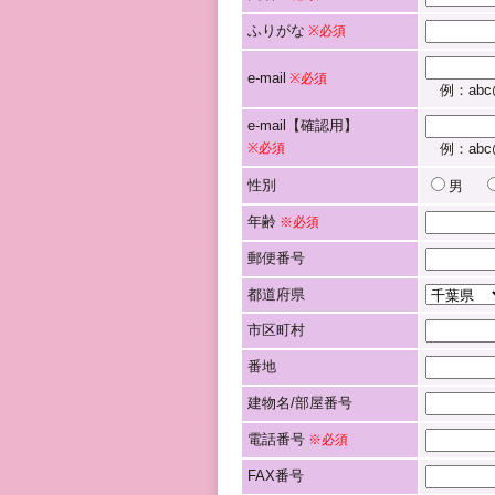
ふりがな
※必須
e-mail
※必須
例：abc@
e-mail【確認用】
※必須
例：abc@
性別
男
年齢
※必須
郵便番号
都道府県
市区町村
番地
建物名/部屋番号
電話番号
※必須
FAX番号