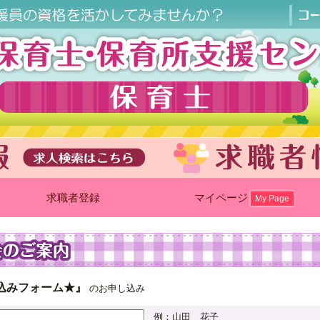
求職者登録
マイページ
My Page
込みフォーム★』
のお申し込み
例：山田 花子