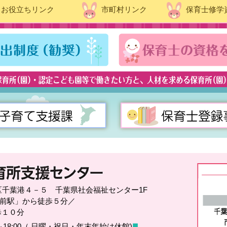
お役立ちリンク
市町村リンク
保育士修学
中央区千葉港４－５ 千葉県社会福祉センター1F
前駅」から徒歩５分／
歩１０分
■
～18:00（ 日曜・祝日・年末年始は休館)