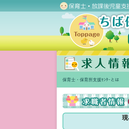
保育士・保育所支援ｾﾝﾀｰとは
現