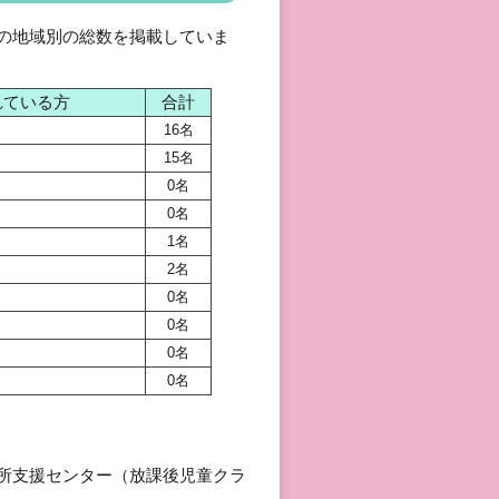
の地域別の総数を掲載していま
れている方
合計
16名
15名
0名
0名
1名
2名
0名
0名
0名
0名
所支援センター（放課後児童クラ