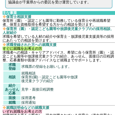
協議会が千葉県からの委託を受け運営しています。
主な事業
◆
保育士相談支援
保育所（園）・認定こども園等に勤務している保育士や再就職希望
者、保育士資格取得を希望する方からの相談を受けます。
◆
保育所（園）・認定こども園等や放課後児童クラブのの採用相談、
人材紹介
求職を希望している人材の紹介や保育士・放課後児童支援員等の採用
にあたっての相談を受けます。
◆
求職登録された方への就職支援
すぐに就職をお考えの方
求職者への相談・キャリアアドバイス、希望に合う保育所（園）・認
定こども園等や放課後児童クラブの紹介、あっせん、面接日の日程調
整、応募書類や面接アドバイスなど就職までサポートします。
求職
求職票の登録をお願いします。
登録
就職相談
相談
保育所(園)・認定こども園等や放課
後児童クラブの紹介
紹介
あっせん
見学・面接日程調整
応募
面接
採用選考
就職
採用通知
◆
就職説明会などの就職支援
いずれ就職をお考えの方