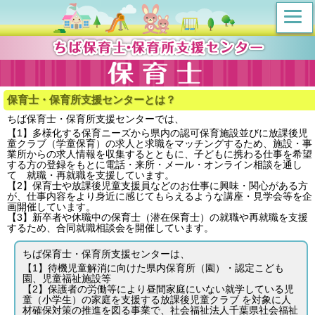
保育士・保育所支援センターとは？
ちば保育士・保育所支援センターでは、
【1】多様化する保育ニーズから県内の認可保育施設並びに放課後児
童クラブ（学童保育）の求人と求職をマッチングするため、施設・事
業所からの求人情報を収集するとともに、子どもに携わる仕事を希望
する方の登録をもとに電話・来所・メール・オンライン相談を通し
て 就職・再就職を支援しています。
【2】保育士や放課後児童支援員などのお仕事に興味・関心がある方
が、仕事内容をより身近に感じてもらえるような講座・見学会等を企
画開催しています。
【3】新卒者や休職中の保育士（潜在保育士）の就職や再就職を支援
するため、合同就職相談会を開催しています。
ちば保育士・保育所支援センターは、
【1】待機児童解消に向けた県内保育所（園）・認定こども
園、児童福祉施設等
【2】保護者の労働等により昼間家庭にいない就学している児
童（小学生）の家庭を支援する放課後児童クラブ を対象に人
材確保対策の推進を図る事業で、社会福祉法人千葉県社会福祉