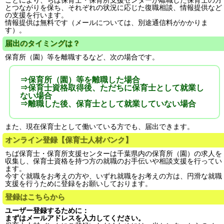
ことにより、ちば保育士・保育所支援センターが離職した保育士の方
とつながりを保ち、それぞれの状況に応じた復職相談、情報提供など
の支援を行います。
情報提供は無料です（メールについては、別途通信料がかかりま
す）。
届出のタイミングは？
保育所（園）等を離職するなど、次の場合です。
⇒保育所（園）等を離職した場合
⇒保育士資格取得後、ただちに保育士として就業し
ない場合
⇒離職した後、保育士として就業していない場合
また、現在保育士として働いている方でも、届出できます。
オンライン登録【保育士人材バンク】
ちば保育士・保育所支援センターは千葉県内の保育所（園）の求人を
収集し、保育士資格を持つ方の就職のお手伝いや相談支援を行ってい
ます。
今すぐ就職をお考えの方や、いずれ就職をお考えの方は、円滑な就職
支援を行うために登録をお願いしております。
登録はこちらから
ユーザー登録するために：
まずはメールアドレスを入力してください。