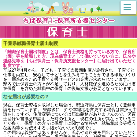
千葉県離職保育士届出制度
「離職保育士届出制度」とは、保育士資格を持っている方で、保育所
（園）等を離職した方、現在保育士として働いていない方に、氏名や
連絡先等を【ちば保育士・保育所支援センター】に届け出ていただく
制度です。
平成27年4月から、子ども・子育て支援新制度が施行され、子育てと
仕事を両立し、安心して子どもを生み育てることができる環境づくり
を一層進めるため子育て支援サービスの充実が求められています。
県内では保育士の方々が不足しており、人材確保を進めるためには潜
在保育士を含めた離職中の保育士の復職支援が必要となっています。
なぜ届出が必要なの？
現在、保育士資格を取得した場合は、都道府県に保育士として登録申
請を行っています。 登録後に、姓や本籍地を変更する場合は書換え申
請をしますが、住所変更については届出義務がありませんので、保育
士登録や書換え申請をした時の住所と、現在の住所が異なっているこ
とが多く、保育士の方々に保育士に関する情報や、就職相談会等様々
な案内等をお伝えする手段がないのが現状です。
この届出は義務ではありませんが、氏名や連絡先を届出していただく