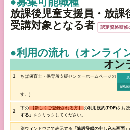
●募集可能職種
放課後児童支援員・放課
受講対象となる者
認定資格研修
●利用の流れ（オンライ
オン
1
ちば保育士・保育所支援センターホームページの
す。)
下の
【新しくご登録される方】
の
利用規約(PDF)
をお読
2
する」
をクリックしてください。
別ウィンドウにて表示する
「施設登録の申し込み画面」